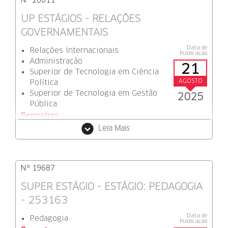
Nº 20011
UP ESTÁGIOS - RELAÇÕES
GOVERNAMENTAIS
Data de
Relações Internacionais
Publicação
Administração
21
Superior de Tecnologia em Ciência
AGOSTO
Política
Superior de Tecnologia em Gestão
2025
Pública
Semestres
1
Leia Mais
Tipo de Vaga
Estágio
Função
Nº 19687
Estagiário
SUPER ESTÁGIO - ESTÁGIO: PEDAGOGIA
Atividade
- 253163
: Apoiar na pesquisa e análise de legislações, elaborar
relatórios e apresentações sobre temas relevantes,
Data de
Pedagogia
Publicação
acompanhar atividades legislativas e eventos, além de